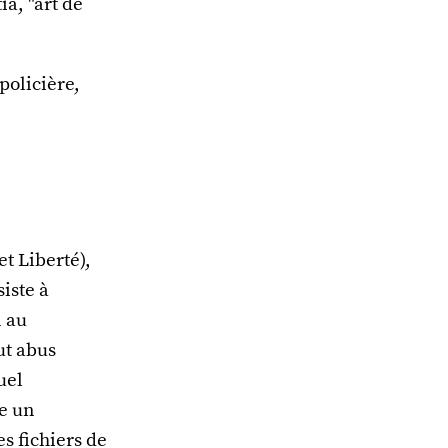
ia, "art de
policière,
t Liberté),
iste à
n au
ut abus
uel
re un
s fichiers de