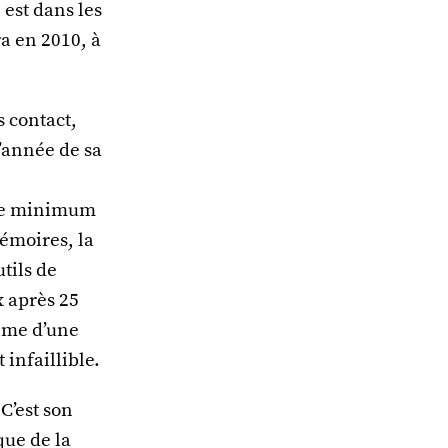
 est dans les
ra en 2010, à
s contact,
l’année de sa
 ce minimum
mémoires, la
tils de
x après 25
même d’une
 infaillible.
 C’est son
que de la