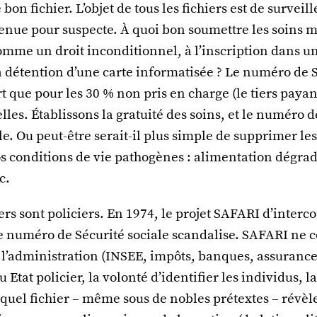
e bon fichier. L’objet de tous les fichiers est de surveill
tenue pour suspecte. À quoi bon soumettre les soins 
mme un droit inconditionnel, à l’inscription dans un
la détention d’une carte informatisée ? Le numéro de 
rt que pour les 30 % non pris en charge (le tiers payan
lles. Établissons la gratuité des soins, et le numéro 
le. Ou peut-être serait-il plus simple de supprimer le
os conditions de vie pathogènes : alimentation dégra
c.
iers sont policiers. En 1974, le projet SAFARI d’inter
 le numéro de Sécurité sociale scandalise. SAFARI ne
l’administration (INSEE, impôts, banques, assurances,
 Etat policier, la volonté d’identifier les individus, l
quel fichier – même sous de nobles prétextes – révèl