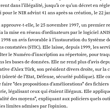
rent dans l’illégalité, jusqu’à ce qu’un décret en rég
ui pour le NIR advint 41 ans après sa création, le 22 ja
L approuve-t-elle, le 25 novembre 1997, un premier
via la mise en réseau d’ordinateurs par le logiciel ANIS
1998 un avis favorable à l’instauration du Système d
ns constatées (STIC). Elle laisse, depuis 1999, les serv
ter le Numéro d’inscription au répertoire, pour traqu
s les bases de données. Elle ne rend plus d’avis depui
iative d’Alex Türk, son président divers droite, sur la 
at (sûreté de l’Etat, Défense, sécurité publique). Elle 
faire "des propositions d’améliorations" des fichiers 
e, légalisant ceux qui étaient illégaux. Elle appliqu
lité des moyens", expliquant aux policiers quels outil
es limites admises par l’opinion.