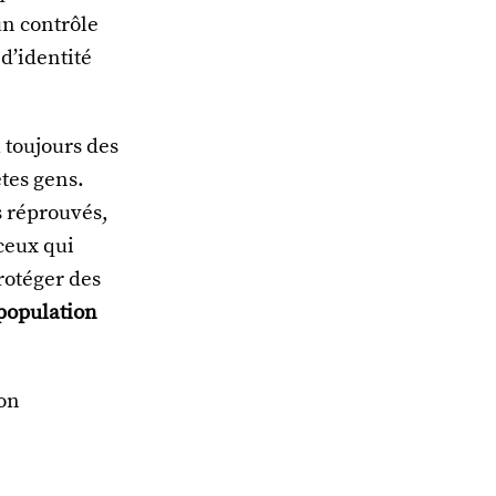
un contrôle
d’identité
 toujours des
tes gens.
s réprouvés,
 ceux qui
protéger des
 population
ion