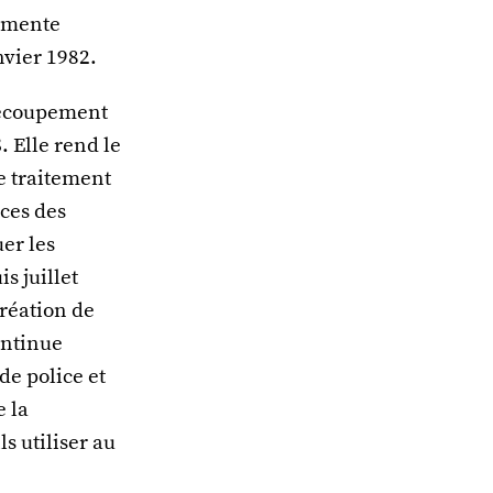
lemente
nvier 1982.
 recoupement
. Elle rend le
e traitement
ices des
er les
s juillet
création de
continue
de police et
e la
s utiliser au