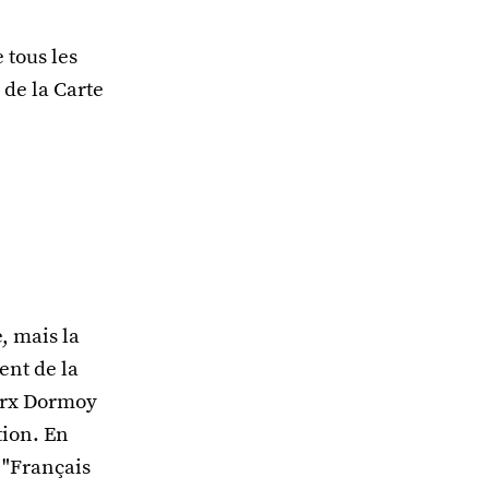
 tous les
 de la Carte
e, mais la
ent de la
Marx Dormoy
tion. En
s "Français