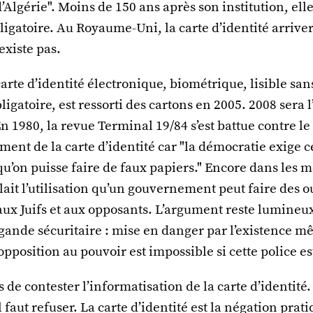
lgérie". Moins de 150 ans après son institution, elle
bligatoire. Au Royaume-Uni, la carte d’identité arrive
’existe pas.
carte d’identité électronique, biométrique, lisible san
ligatoire, est ressorti des cartons en 2005. 2008 sera 
En 1980, la revue Terminal 19/84 s’est battue contre le
ment de la carte d’identité car "la démocratie exige
qu’on puisse faire de faux papiers." Encore dans les 
ait l’utilisation qu’un gouvernement peut faire des ou
 aux Juifs et aux opposants. L’argument reste lumineu
gande sécuritaire : mise en danger par l’existence 
opposition au pouvoir est impossible si cette police est
as de contester l’informatisation de la carte d’identité.
 faut refuser. La carte d’identité est la négation prati