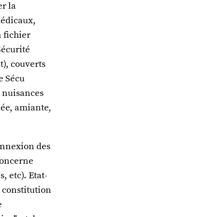
er la
médicaux,
 fichier
Sécurité
t), couverts
de Sécu
s nuisances
dée, amiante,
connexion des
 concerne
 etc). Etat-
a constitution
e