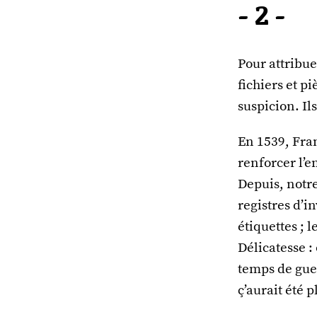
- 2 -
Pour attribuer
fichiers et p
suspicion. Il
En 1539, Fran
renforcer l’e
Depuis, notre
registres d’i
étiquettes ; l
Délicatesse 
temps de guer
ç’aurait été p