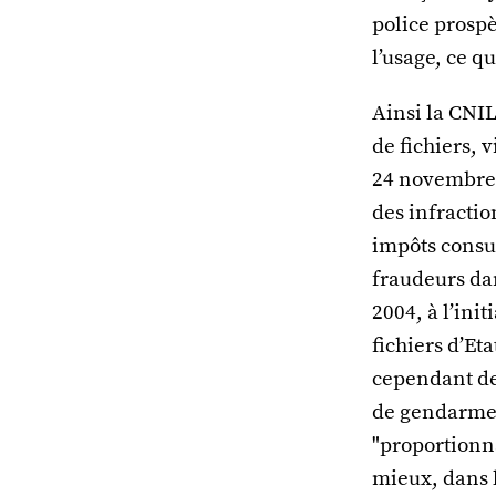
police prospè
l’usage, ce q
Ainsi la CNI
de fichiers, 
24 novembre 
des infractio
impôts consul
fraudeurs dan
2004, à l’init
fichiers d’Et
cependant de 
de gendarmeri
"proportionna
mieux, dans l