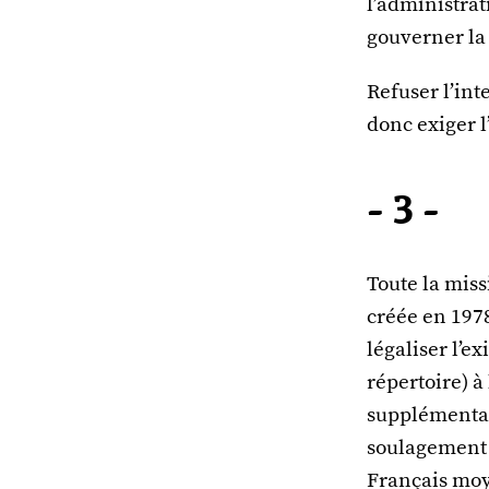
l’administrat
gouverner la 
Refuser l’inte
donc exiger l’
- 3 -
Toute la mis
créée en 1978
légaliser l’e
répertoire) à
supplémentair
soulagement 
Français moy