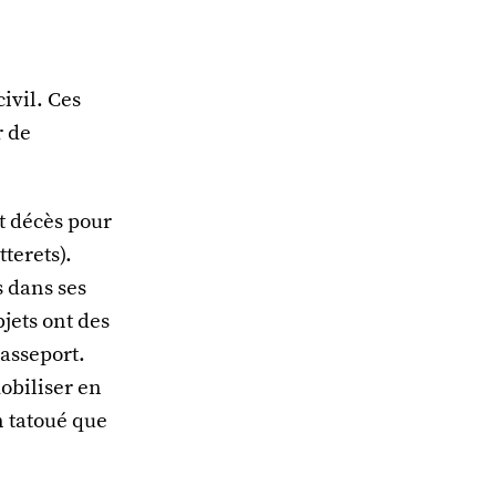
civil. Ces
r de
t décès pour
terets).
s dans ses
jets ont des
passeport.
obiliser en
n tatoué que