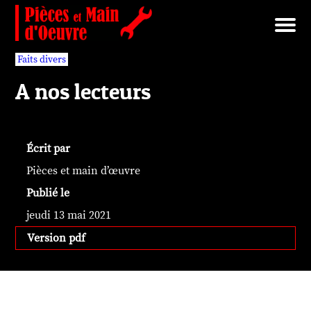
Brut/Archives
Faits divers
Nécrotechnologies
Documents
Librairie/Service Compris
Pièces détachées
Faits divers
A nos lecteurs
Écrit par
Pièces et main d’œuvre
Publié le
jeudi 13 mai 2021
Version pdf