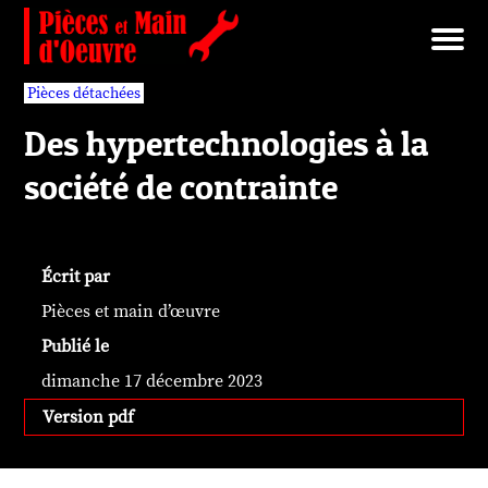
Brut/Archives
Faits divers
Nécrotechnologies
Documents
Librairie/Service Compris
Pièces détachées
Pièces détachées
Des hypertechnologies à la
société de contrainte
Écrit par
Pièces et main d’œuvre
Publié le
dimanche 17 décembre 2023
Version pdf