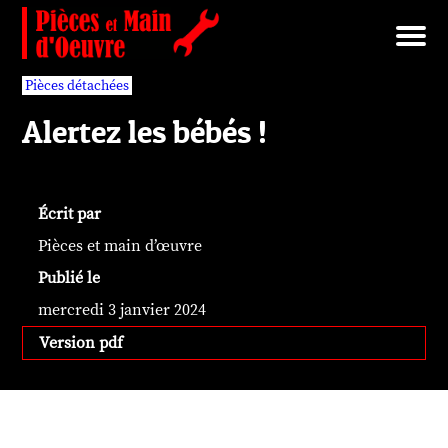
Brut/Archives
Faits divers
Nécrotechnologies
Documents
Librairie/Service Compris
Pièces détachées
Pièces détachées
Alertez les bébés !
Écrit par
Pièces et main d’œuvre
Publié le
mercredi 3 janvier 2024
Version pdf