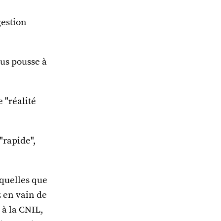
gestion
us pousse à
 "réalité
"rapide",
 quelles que
z en vain de
 à la CNIL,