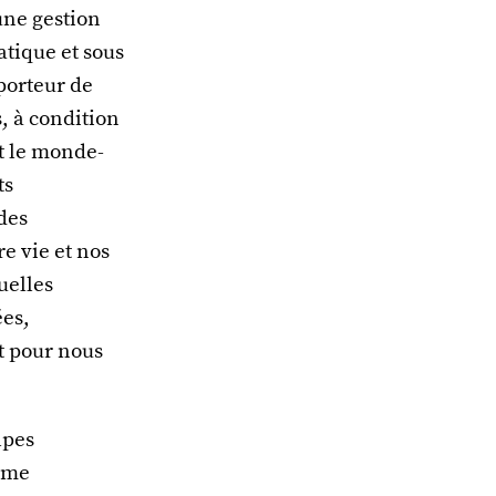
’une gestion
atique et sous
porteur de
, à condition
et le monde-
ts
 des
e vie et nos
uelles
ées,
at pour nous
lpes
omme