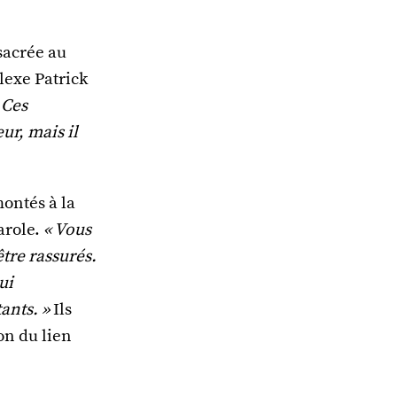
sacrée au
lexe Patrick
 Ces
ur, mais il
montés à la
arole.
« Vous
être rassurés.
ui
ants. »
Ils
on du lien