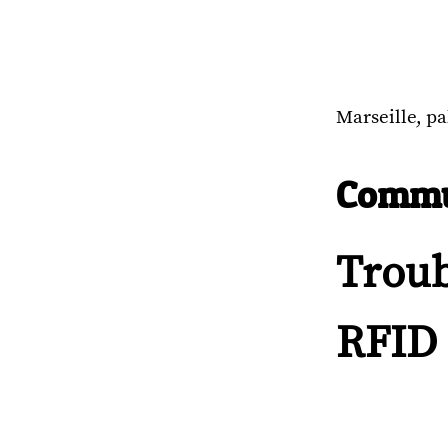
Marseille, pa
Commu
Troub
RFID 