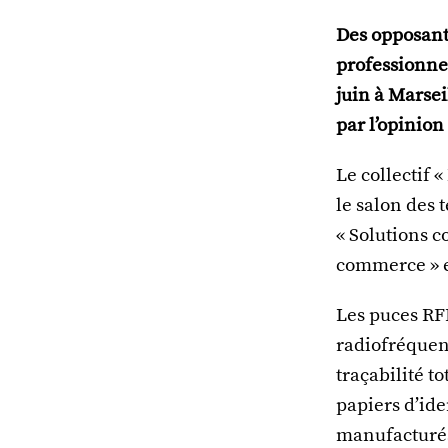
Des opposant
professionne
juin à Marsei
par l’opinion
Le collectif 
le salon des 
« Solutions c
commerce » e
Les puces RF
radiofréquenc
traçabilité t
papiers d’iden
manufacturés,