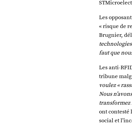
STMicroelect
Les opposant
« risque de r
Brugnier, dé
technologies
faut que nous
Les anti-RFID
tribune malgr
voulez « rass
Nous n’avons
transformez 
ont contesté 
social et l’