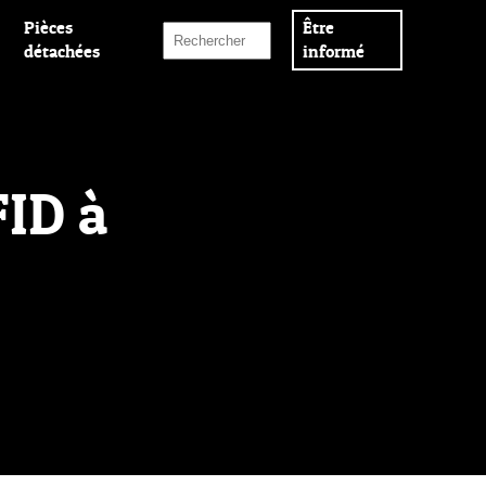
Pièces
Être
détachées
informé
FID à