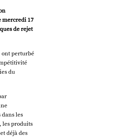
lon
e mercredi 17
ques de rejet
e ont perturbé
mpétitivité
ies du
par
une
 dans les
, les produits
 et déjà des