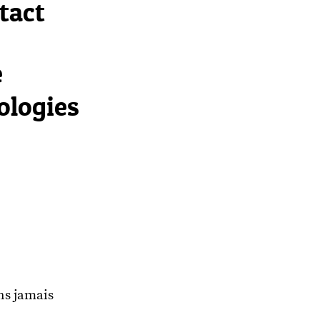
tact
e
ologies
ns jamais