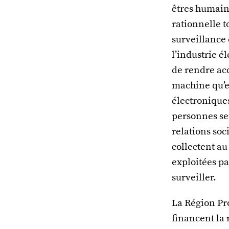
êtres humains
rationnelle t
surveillance
l’industrie é
de rendre acc
machine qu’el
électroniques
personnes seu
relations so
collectent au
exploitées pa
surveiller.
La Région Pr
financent la