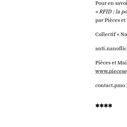
Pour en savoi
« RFID : la p
par Pièces et
Collectif « Na
anti.nanofli
Pièces et Ma
www.piecese
contact.pmo L
****