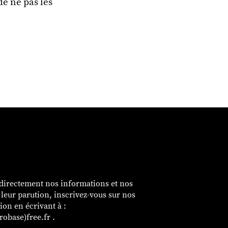
 de ne pas les
é
 directement nos informations et nos
e leur parution, inscrivez-vous sur nos
sion en écrivant à :
obase)free.fr .