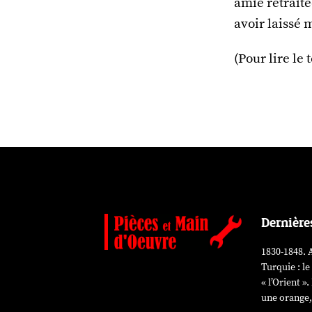
amie retraitée
avoir laissé 
(Pour lire le 
Dernière
1830-1848. A
Turquie : le
« l’Orient 
une orange,