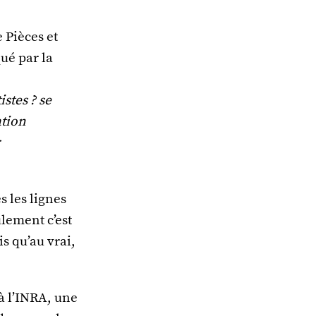
 Pièces et
ué par la
stes ? se
ation
s les lignes
ulement c’est
s qu’au vrai,
à l’INRA, une