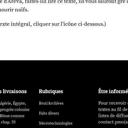
 d’Areva, faites-lui lire ce texte, ils vous sauront gré
mourir naïfs.
texte intégral, cliquer sur l’icône ci-dessous.)
s livraisons
Rubriques
Être inform
Pour recevoir
lgérie, Égypte,
Brut/Archives
textes au fil d
 progrès colonise
Faits divers
listes de diffu
». Bleue comme
contact.pmo(ar
 chap. 20
Nécrotechnologies