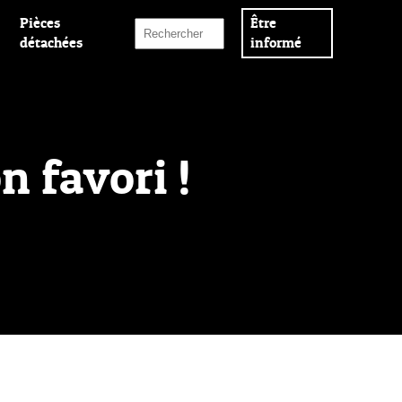
Pièces
Être
détachées
informé
n favori !