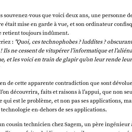
us souvenez-vous que voici deux ans, une personne de
 était mise en garde à vue, et son ordinateur confisq
 le retient toujours indûment.
riez :
"Quoi, ces technophobes ? luddites ? obscuranti
! Ils ne cessent de vitupérer l’informatique et l’alién
, et les voici en train de glapir qu’on leur rende leur
men de cette apparente contradiction que sont dévolue
 l’on découvrira, faits et raisons à l’appui, que non se
e qui est le problème, et non pas ses applications, mai
de technologie en-dehors de ses applications.
 un cousin technicien chez Sagem, un père ingénieur 