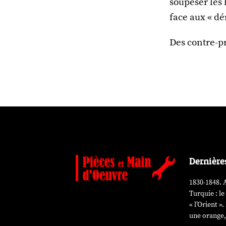
soupeser les 
face aux « dé
Des contre-p
Dernière
1830-1848. A
Turquie : le
« l’Orient 
une orange,