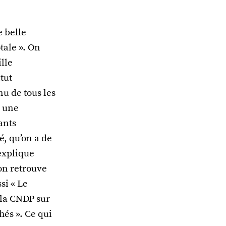
 belle
tale ». On
lle
tut
u de tous les
à une
ants
é, qu’on a de
 explique
 on retrouve
si « Le
 la CNDP sur
chés ». Ce qui