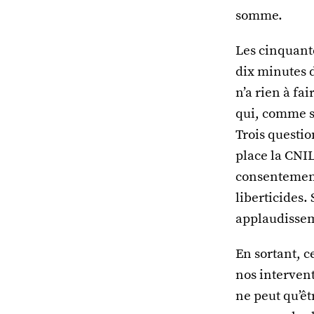
somme.
Les cinquante
dix minutes d
n’a rien à fa
qui, comme so
Trois questio
place la CNIL
consentement
liberticides.
applaudisse
En sortant, c
nos intervent
ne peut qu’êt