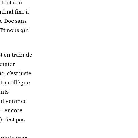
 tout son
inal fixe à
e Doc sans
 Et nous qui
t en train de
premier
, c’est juste
. La collègue
ants
it venir ce
 – encore
) n’est pas
inutes par