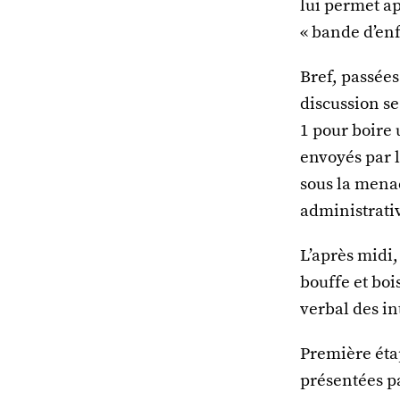
lui permet ap
« bande d’enf
Bref, passées
discussion se
1 pour boire 
envoyés par l
sous la menac
administrati
L’après midi, 
bouffe et boi
verbal des i
Première éta
présentées pa