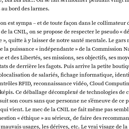
 au bord des larmes.
n est sympa – et de toute façon dans le collimateur d
 de la CNIL, on se propose de respecter le pseudo « d
», quitte à y laisser de notre santé mentale. Le gars
te la puissance « indépendante » de la Commission N
e et des Libertés, ses missions, ses objectifs, ses moy
tats de derrière les fagots. Puis arrive la petite bouti
olocalisation de salariés, fichage informatique, ident
ontrôles RFID, reconnaissance vidéo, Cloud Computi
 képis. Ce déballage décomplexé de technologies de c
suit son cours sans que personne ne s’émeuve de ce p
e qui vient. Le mec de la CNIL ne fait même pas semb
uestion « éthique » au sérieux, de faire des recomma
mauvais usages, les dérives, etc. Le vrai visage de l