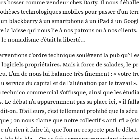
urs bosser comme vendeur chez Darty. Il nous déballe
othèses technologiques mobiles pour passer d’un term
 un blackberry à un smartphone à un iPad à un Googl
 la laisse qui nous lie à nos patrons ou à nos clients.
 le nomadisme c’était la liberté…
rventions d’ordre technique soulèvent la pub qu’il es
s logiciels propriétaires. Mais à force de salades, le 
u. L’un de nous lui balance très finement : « votre truc
u service du capital et de l’aliénation par le travail »
 technico-commercial s’offusque, ainsi que les étudi
. Le débat n’a apparemment pas sa place ici, « il falla
dit-on. D’ailleurs, c’est tellement prohibé que la sécu
que ; on nous clame que notre collectif « anti-rfi » (sic
c n’a rien à faire là, que l’on ne respecte pas le débat
, bla bla bla… On se fait sermonner pendant vingt m