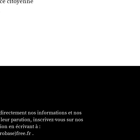
nce citoyenne
.
é
 directement nos informations et nos
e leur parution, inscrivez-vous sur nos
sion en écrivant à :
obase)free.fr .