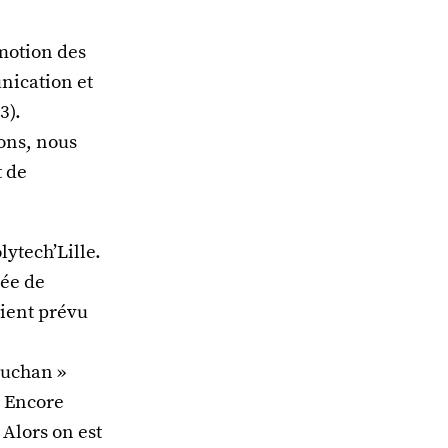
omotion des
nication et
3).
ons, nous
t de
lytech’Lille.
née de
aient prévu
 Auchan »
. Encore
 Alors on est