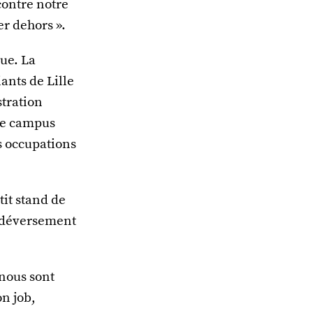
contre notre
er dehors ».
ue. La
ants de Lille
stration
 le campus
s occupations
tit stand de
le déversement
nous sont
on job,