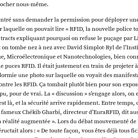
procher nous-même.
entré sans demander la permission pour déployer une
 laquelle on pouvait lire « RFID, la nouvelle police to
 tracts expliquant pourquoi on refuse le puçage par Li
 on tombe nez à nez avec David Simplot-Ryl de l’Insti
ue, Microélectronique et Nanotechnologies, bien conn
 puces RFID. Il était justement en train de projeter 
ormie une photo sur laquelle on voyait des manifest
ntre les RFID. Ça tombait plutôt bien pour son expos
pu, pour de vrai. La « discussion » s’engage alors, on
st là, et la sécurité arrive rapidement. Entre temps,
 fameux Chékib Gharbi, directeur d’EuraRFID, dit aus
a réalité augmentée ». Lors du débat mouvementé de
éructait alors : « De toute façon, vous êtes déjà tous fi