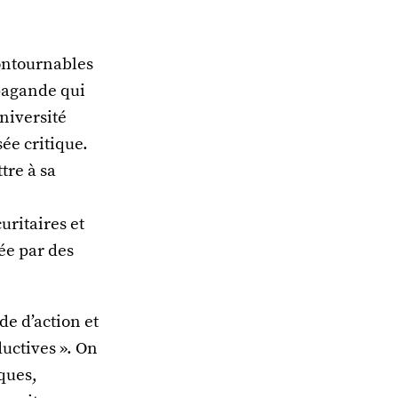
contournables
opagande qui
université
ée critique.
tre à sa
ritaires et
gée par des
e d’action et
ductives ». On
iques,