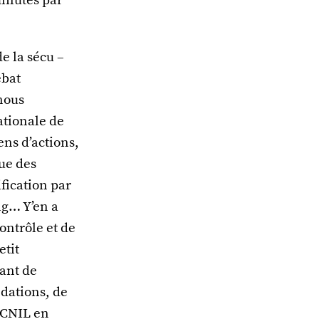
e la sécu –
ébat
 nous
ationale de
ens d’actions,
que des
ification par
ng… Y’en a
ontrôle et de
etit
lant de
ndations, de
a CNIL en