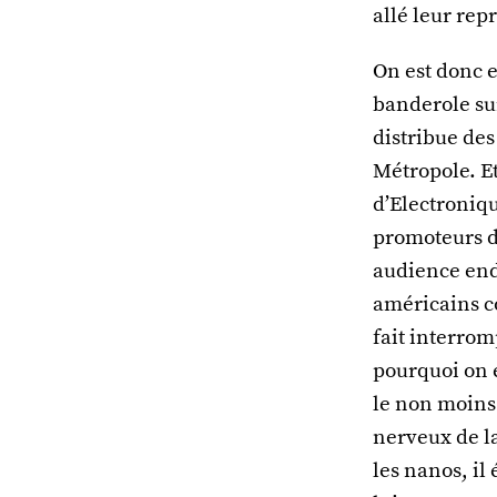
allé leur re
On est donc 
banderole sur
distribue des
Métropole. Et
d’Electroniq
promoteurs de
audience end
américains co
fait interrom
pourquoi on e
le non moins
nerveux de l
les nanos, il 