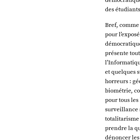
des étudiants
Bref, comme o
pour l’exposé
démocratique 
présente tou
l’Informatiqu
et quelques s
horreurs : gé
biométrie, c
pour tous les
surveillance 
totalitarism
prendre la q
dénoncer les 