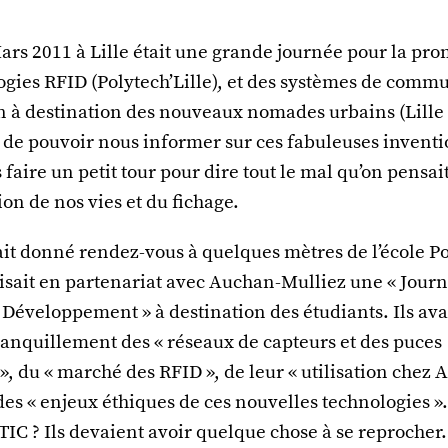
ars 2011 à Lille était une grande journée pour la pr
gies RFID (Polytech’Lille), et des systèmes de commu
n à destination des nouveaux nomades urbains (Lille 
de pouvoir nous informer sur ces fabuleuses inventi
faire un petit tour pour dire tout le mal qu’on pensai
ion de nos vies et du fichage.
ait donné rendez-vous à quelques mètres de l’école Po
nisait en partenariat avec Auchan-Mulliez une « Jour
 Développement » à destination des étudiants. Ils av
ranquillement des « réseaux de capteurs et des puces
 », du « marché des RFID », de leur « utilisation chez
es « enjeux éthiques de ces nouvelles technologies »
 TIC ? Ils devaient avoir quelque chose à se reprocher.