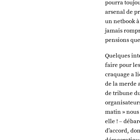
pourra toujo
arsenal de pr
un netbook à
jamais rompre
pensions que
Quelques inte
faire pour le
craquage a lie
de la merde a
de tribune du
organisateurs
matin » nous 
elle ! – débar
d’accord, don
démocratique