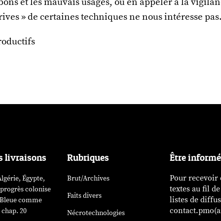
bons et les mauvais usages, ou en appeler à la vigila
rives » de certaines techniques ne nous intéresse pas
roductifs
s livraisons
Rubriques
Être inform
Pour recevoir
lgérie, Égypte,
Brut/Archives
textes au fil d
 progrès colonise
Faits divers
listes de diffu
». Bleue comme
contact.pmo(ar
 chap. 20
Nécrotechnologies