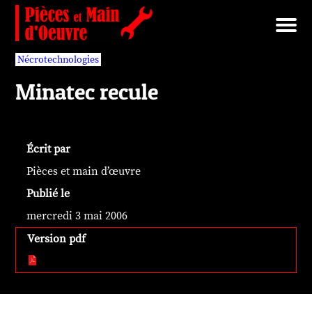
Brut/Archives
Faits divers
Nécrotechnologies
Documents
Librairie/Service Compris
Pièces détachées
Nécrotechnologies
Minatec recule
Écrit par
Pièces et main d’œuvre
Publié le
mercredi 3 mai 2006
Version pdf