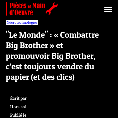
Brut/Archives
Faits divers
Nécrotechnologies
Documents
Librairie/Service Compris
Pièces détachées
Nécrotechnologies
"Le Monde" : « Combattre
Big Brother » et
promouvoir Big Brother,
c’est toujours vendre du
papier (et des clics)
Écrit par
Hors-sol
Publié le