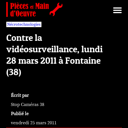
Brut/Archives
Faits divers
Nécrotechnologies
Documents
Librairie/Service Compris
Pièces détachées
Nécrotechnologies
Contre la
vidéosurveillance, lundi
28 mars 2011 à Fontaine
(38)
Écrit par
Stop Caméras 38
Publié le
vendredi 25 mars 2011