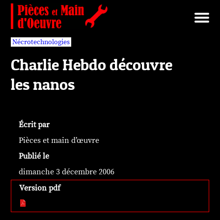
Brut/Archives
Faits divers
Nécrotechnologies
Documents
Librairie/Service Compris
Pièces détachées
Nécrotechnologies
Charlie Hebdo découvre
les nanos
Écrit par
Pièces et main d’œuvre
Publié le
dimanche 3 décembre 2006
Version pdf