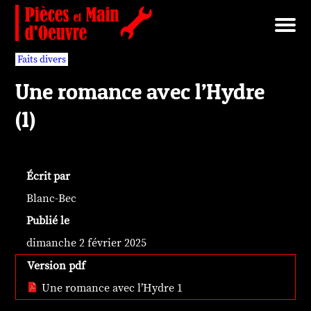
Brut/Archives
Faits divers
Nécrotechnologies
Documents
Librairie/Service Compris
Pièces détachées
Faits divers
Une romance avec l’Hydre
(1)
Écrit par
Blanc-Bec
Publié le
dimanche 2 février 2025
Version pdf
Une romance avec l’Hydre 1