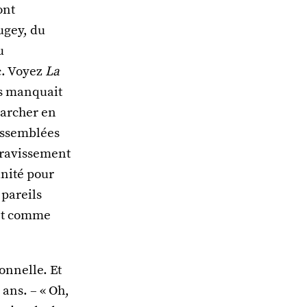
ont
ugey, du
u
c. Voyez
La
us manquait
marcher en
 assemblées
u ravissement
anité pour
 pareils
fet comme
onnelle. Et
 ans. – « Oh,