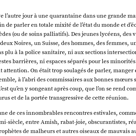
ve l’autre jour à une quarantaine dans une grande ma
in de parler en totale mixité de l’état du monde et d’
des (ou de soins palliatifs). Des jeunes lycéens, des v
 deux Noires, un Suisse, des hommes, des femmes, un
s plu à la police sanitaire, ni aux sections intersection
gestes barrières, ni espaces séparés pour les minorités
 attention. On était trop soulagés de parler, manger e
mble, à l’abri des commissaires aux bonnes mœurs sa
n’est qu’en y songeant après coup, que l’on se rend co
rus et de la portée transgressive de cette réunion.
l’une de ces innombrables rencontres estivales, comme 
i-siècle, entre Amish, rabat-joie, obscurantistes, ré
rophètes de malheurs et autres oiseaux de mauvais a