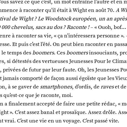
us savez ce que c’est, un mot entraîne l’autre et en
mence à raconter qu’il était à Wight en août 70.
A Wi
tival de Wight ? Le Woodstock européen, un an aprè
 000 chevelus, sacs au dos ? Raconte !
– « Ouoh, bof… 
enre à raconter sa vie, « ça n’intéressera personne ». –
esse. Et puis c’est l’été. On peut bien raconter en pa
ai le temps des
boomers
. Ces
boomers
insouciants, pr
s, si détestés des vertueuses Jeunesses Pour le Clima
, privées de futur par leur faute. Oh, les Jeunesses Po
t jamais comporté de façon aussi égoïste que les Vieu
n, à se gaver de
smartphones
, d’ordis, de
raves
et de
qu’est-ce que je raconte, moi.
in a finalement accepté de faire une petite rédac, « 
ght ». C’est assez banal et prosaïque. Assez drôle. Asse
vrai. C’est une vie en un voyage. C’est passé vite.