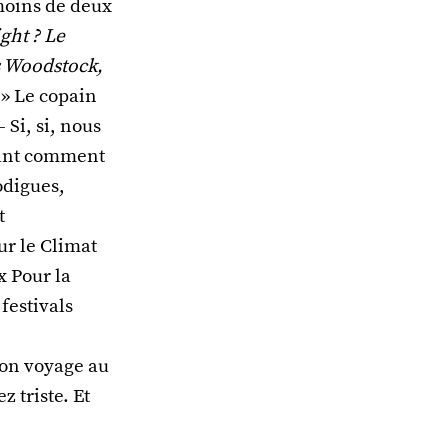
 moins de deux
ght ? Le
s Woodstock,
» Le copain
 Si, si, nous
ssant comment
odigues,
t
ur le Climat
x Pour la
 festivals
mon voyage au
z triste. Et