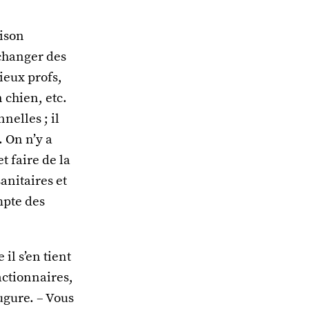
ison
échanger des
ieux profs,
 chien, etc.
nelles ; il
. On n’y a
t faire de la
nitaires et
mpte des
il s’en tient
actionnaires,
ugure. – Vous