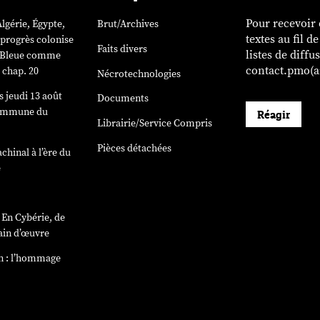
Pour recevoir
lgérie, Égypte,
Brut/Archives
textes au fil d
 progrès colonise
Faits divers
listes de diffu
». Bleue comme
contact.pmo(ar
 chap. 20
Nécrotechnologies
 jeudi 13 août
Documents
Commune du
Réagir
Librairie/Service Compris
)
Pièces détachées
chinal à l’ère du
e
e
En Cybérie
, de
ain d’œuvre
n : l’hommage