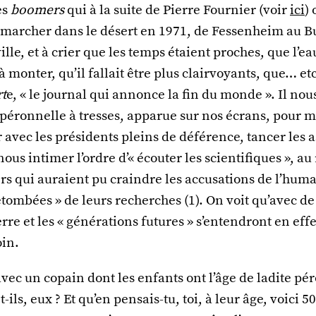
es
boomers
qui à la suite de Pierre Fournier (voir
ici
) 
archer dans le désert en 1971, de Fessenheim au B
lle, et à crier que les temps étaient proches, que l’ea
monter, qu’il fallait être plus clairvoyants, que… et
t
e, « le journal qui annonce la fin du monde ». Il no
 péronnelle à tresses, apparue sur nos écrans, pour 
r avec les présidents pleins de déférence, tancer les
ous intimer l’ordre d’« écouter les scientifiques », a
rs qui auraient pu craindre les accusations de l’hum
retombées » de leurs recherches (1). On voit qu’avec de
erre et les « générations futures » s’entendront en ef
oin.
vec un copain dont les enfants ont l’âge de ladite pér
ils, eux ? Et qu’en pensais-tu, toi, à leur âge, voici 50