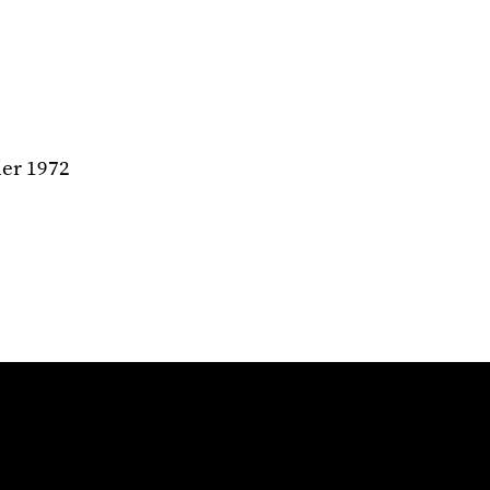
ier 1972
é