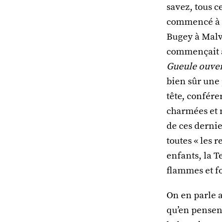
savez, tous c
commencé à m
Bugey à Malvi
commençait à 
Gueule ouver
bien sûr une
tête, confére
charmées et n
de ces dernie
toutes « les 
enfants, la T
flammes et f
On en parle a
qu’en pensent-