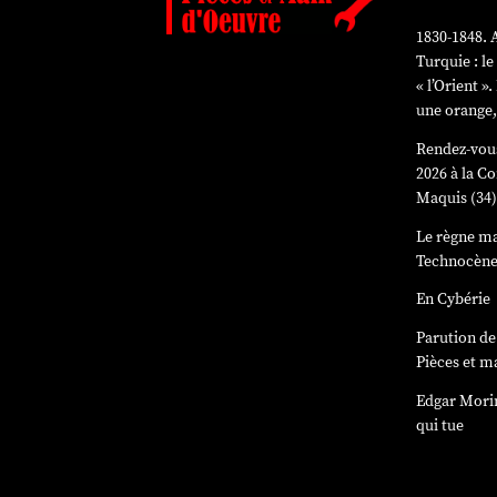
1830-1848. A
Turquie : le
« l’Orient 
une orange,
Rendez-vous
2026 à la 
Maquis (34
Le règne ma
Technocèn
En Cybérie
Parution d
Pièces et m
Edgar Mori
qui tue