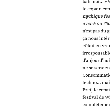
bah moi… » Vo
le copain com
mythique fes
avec 6 ou 700
n’est pas du g
ça nous intér
c’était en vr
irresponsable
d’aujourd’hui
ne se seraien
Consommatio
techno… mais 
Bref, le copa
festival de Wi
complètement 