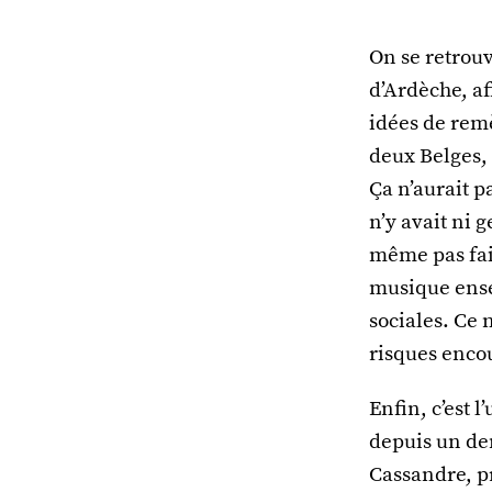
On se retrou
d’Ardèche, af
idées de remè
deux Belges,
Ça n’aurait pa
n’y avait ni 
même pas fait
musique ense
sociales. Ce 
risques encou
Enfin, c’est 
depuis un dem
Cassandre, p