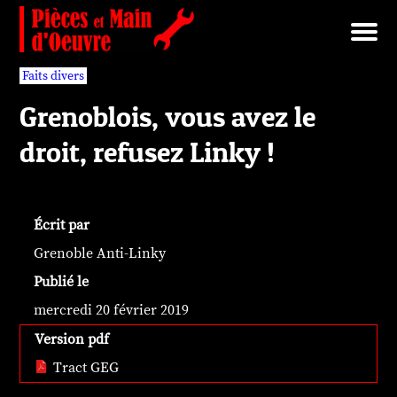
Brut/Archives
Faits divers
Nécrotechnologies
Documents
Librairie/Service Compris
Pièces détachées
Faits divers
Grenoblois, vous avez le
droit, refusez Linky !
Écrit par
Grenoble Anti-Linky
Publié le
mercredi 20 février 2019
Version pdf
Tract GEG