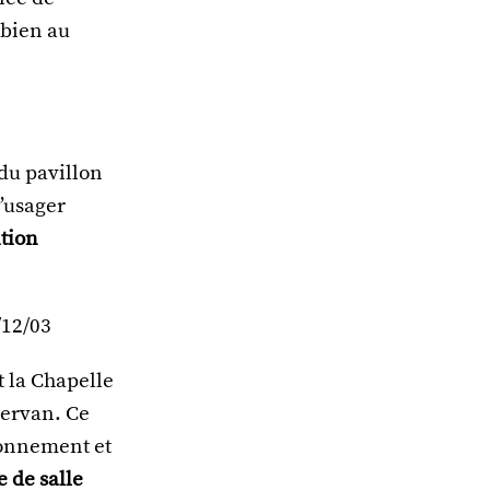
 bien au
 du pavillon
l’usager
ition
/12/03
t la Chapelle
 Servan. Ce
ionnement et
 de salle