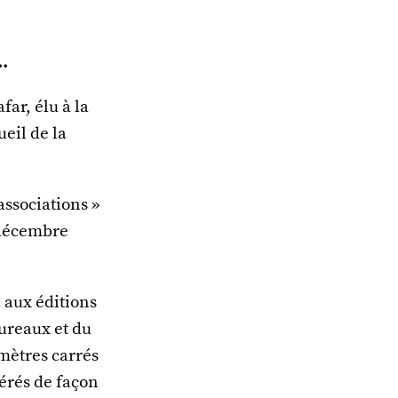
..
ar, élu à la
ueil de la
associations »
 décembre
 aux éditions
ureaux et du
 mètres carrés
érés de façon