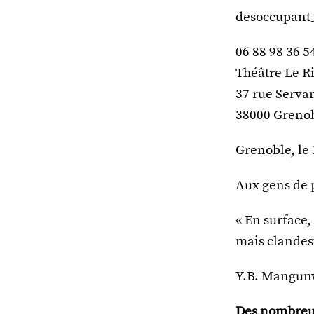
desoccupant
06 88 98 36 5
Théâtre Le R
37 rue Serva
38000 Greno
Grenoble, le 
Aux gens de p
« En surface,
mais clandest
Y.B. Mangunwi
Des nombreux 