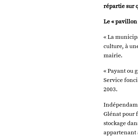
répartie sur 
Le « pavillon
« La municipa
culture, à un
mairie.
« Payant ou gr
Service fonci
2003.
Indépendamme
Glénat pour 
stockage dans
appartenant a