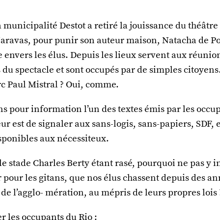
a municipalité Destot a retiré la jouissance du théâtre 
ravas, pour punir son auteur maison, Natacha de Po
 envers les élus. Depuis les lieux servent aux réunio
 du spectacle et sont occupés par de simples citoyen
rc Paul Mistral ? Oui, comme.
s pour information l’un des textes émis par les occu
eur est de signaler aux sans-logis, sans-papiers, SDF, e
sponibles aux nécessiteux.
 le stade Charles Berty étant rasé, pourquoi ne pas y i
r pour les gitans, que nos élus chassent depuis des a
e de l’agglo- mération, au mépris de leurs propres lois 
r les occupants du Rio :