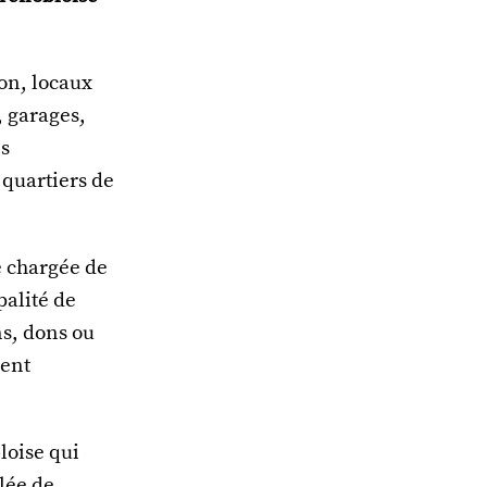
on, locaux
 garages,
es
 quartiers de
e chargée de
palité de
ns, dons ou
ment
loise qui
lée de