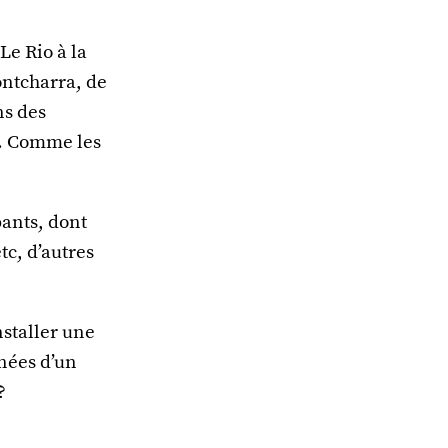
Le Rio à la
ntcharra, de
ns des
s. Comme les
pants, dont
tc, d’autres
nstaller une
nnées d’un
?