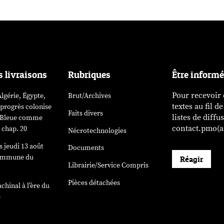
s livraisons
Rubriques
Être inform
Pour recevoir
lgérie, Égypte,
Brut/Archives
textes au fil d
 progrès colonise
Faits divers
listes de diffu
». Bleue comme
contact.pmo(ar
 chap. 20
Nécrotechnologies
 jeudi 13 août
Documents
Commune du
Réagir
Librairie/Service Compris
)
Pièces détachées
chinal à l’ère du
e