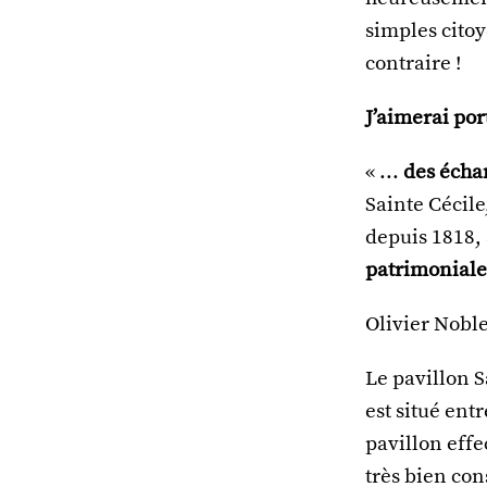
simples cito
contraire !
J’aimerai port
« ...
des écha
Sainte Cécile
depuis 1818,
patrimoniale 
Olivier Noble
Le pavillon S
est situé ent
pavillon effe
très bien con