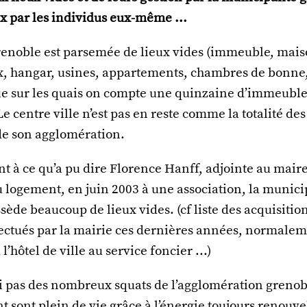
x par les individus eux-même ...
Grenoble est parsemée de lieux vides (immeuble, mais
 hangar, usines, appartements, chambres de bonne,
 que sur les quais on compte une quinzaine d’immeubl
Le centre ville n’est pas en reste comme la totalité des
de son agglomération.
t à ce qu’a pu dire Florence Hanff, adjointe au mair
du logement, en juin 2003 à une association, la munici
ède beaucoup de lieux vides. (cf liste des acquisitio
ectués par la mairie ces dernières années, normale
l’hôtel de ville au service foncier ...)
ai pas des nombreux squats de l’agglomération grenob
sont plein de vie grâce à l’énergie toujours renouve