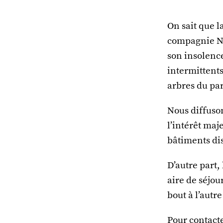
On sait que l
compagnie Na
son insolence
intermittents
arbres du pa
Nous diffuson
l’intérêt maj
bâtiments di
D’autre part,
aire de séjou
bout à l’autr
Pour contacte