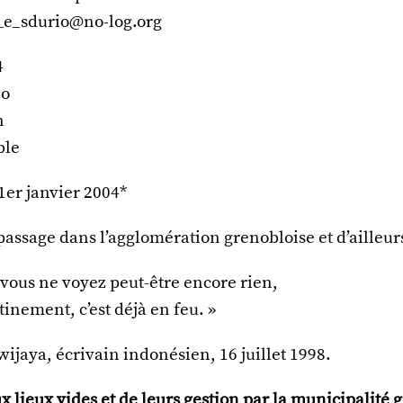
_e_sdurio@no-log.org
4
io
n
ble
1er janvier 2004*
assage dans l’agglomération grenobloise et d’ailleurs
 vous ne voyez peut-être encore rien,
inement, c’est déjà en feu. »
jaya, écrivain indonésien, 16 juillet 1998.
lieux vides et de leurs gestion par la municipalité 