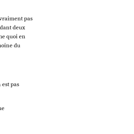
 vraiment pas
ndant deux
che quoi en
moine du
 est pas
ue