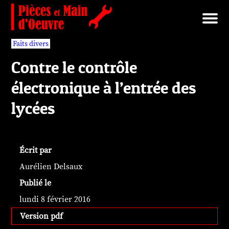
Brut/Archives
Faits divers
Nécrotechnologies
Documents
Librairie/Service Compris
Pièces détachées
Faits divers
Contre le contrôle
électronique à l’entrée des
lycées
Écrit par
Aurélien Delsaux
Publié le
lundi 8 février 2016
Version pdf