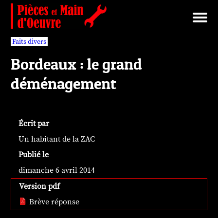
Brut/Archives
Faits divers
Nécrotechnologies
Documents
Librairie/Service Compris
Pièces détachées
Faits divers
Bordeaux : le grand
déménagement
Écrit par
Un habitant de la ZAC
Publié le
dimanche 6 avril 2014
Version pdf
Brève réponse