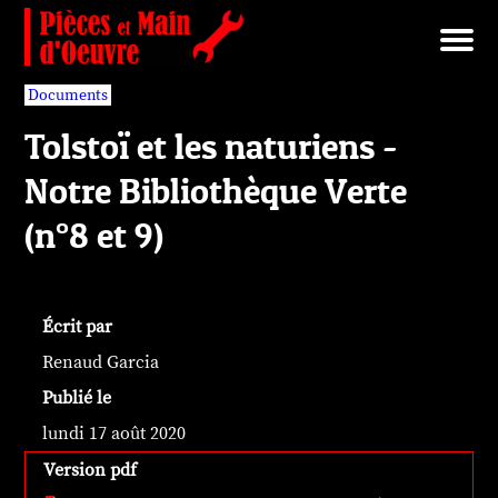
Brut/Archives
Faits divers
Nécrotechnologies
Documents
Librairie/Service Compris
Pièces détachées
Documents
Tolstoï et les naturiens -
Notre Bibliothèque Verte
(n°8 et 9)
Écrit par
Renaud Garcia
Publié le
lundi 17 août 2020
Version pdf