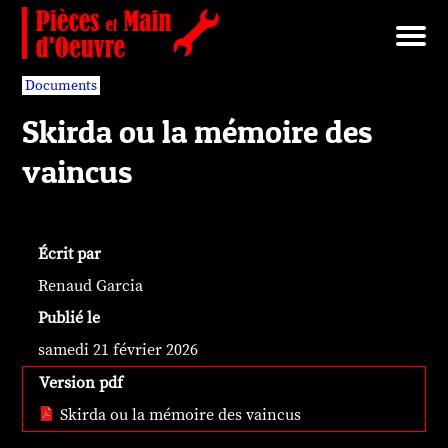
Brut/Archives
Faits divers
Nécrotechnologies
Documents
Librairie/Service Compris
Pièces détachées
Documents
Skirda ou la mémoire des
vaincus
Écrit par
Renaud Garcia
Publié le
samedi 21 février 2026
Version pdf
Skirda ou la mémoire des vaincus