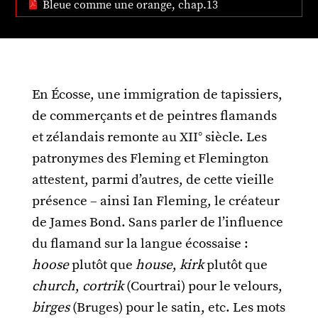
Bleue comme une orange, chap.13
En Écosse, une immigration de tapissiers,
de commerçants et de peintres flamands
et zélandais remonte au XII° siècle. Les
patronymes des Fleming et Flemington
attestent, parmi d’autres, de cette vieille
présence – ainsi Ian Fleming, le créateur
de James Bond. Sans parler de l’influence
du flamand sur la langue écossaise :
hoose
plutôt que
house
,
kirk
plutôt que
church
,
cortrik
(Courtrai) pour le velours,
birges
(Bruges) pour le satin, etc. Les mots