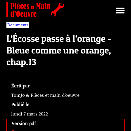
Brut/Archives
Faits divers
Nécrotechnologies
Documents
Librairie/Service Compris
Pièces détachées
Documents
L’Écosse passe à l’orange -
Bleue comme une orange,
chap.13
Écrit par
TomJo & Pièces et main d’oeuvre
Publié le
lundi 7 mars 2022
Version pdf