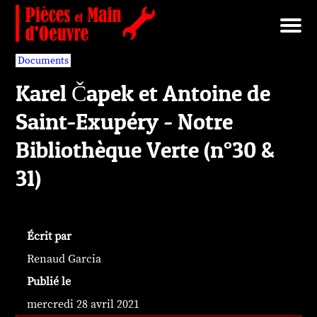
Brut/Archives
Faits divers
Nécrotechnologies
Documents
Librairie/Service Compris
Pièces détachées
Documents
Karel Čapek et Antoine de
Saint-Exupéry - Notre
Bibliothèque Verte (n°30 &
31)
Écrit par
Renaud Garcia
Publié le
mercredi 28 avril 2021