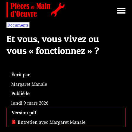
Brut/Archives
Faits divers
Nécrotechnologies
Documents
Librairie/Service Compris
Pièces détachées
Documents
Et vous, vous vivez ou
vous « fonctionnez » ?
Écrit par
Margaret Manale
Publié le
lundi 9 mars 2026
Version pdf
Entretien avec Margaret Manale