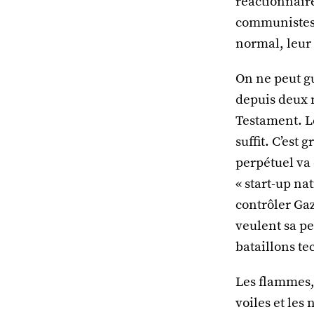
réactionnaire
communistes e
normal, leur
On ne peut gu
depuis deux m
Testament. L
suffit. C’est 
perpétuel va e
« start-up na
contrôler Gaz
veulent sa pe
bataillons t
Les flammes, 
voiles et les