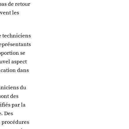
pas de retour
êvent les
e techniciens
représentants
oportion se
uvel aspect
ication dans
chniciens du
 sont des
fiés par la
e. Des
es procédures