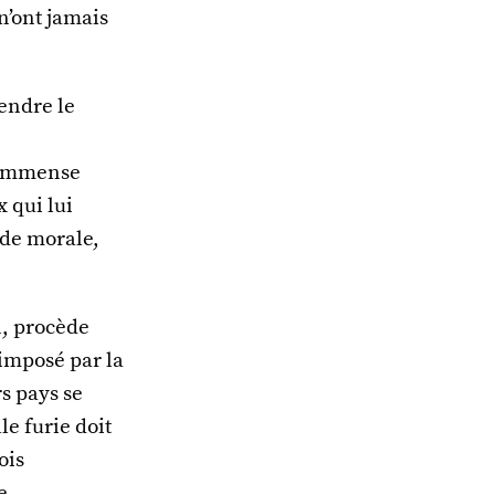
n’ont jamais
endre le
e
l’immense
 qui lui
 de morale,
n, procède
 imposé par la
rs pays se
le furie doit
ois
e,