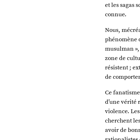
et les sagas 
connue.
Nous, mécréan
phénomène qu
musulman », 
zone de cultu
résistent ; e
de comporte
Ce fanatisme 
d’une vérité 
violence. Les
cherchent les
avoir de bonn
rationalistes