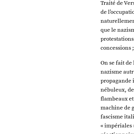
Traité de Ver
de l’occupatio
naturellement
que le nazism
protestations
concessions ;
On se fait de
nazisme autr
propagande id
nébuleux, de 
flambeaux et
machine de g
fascisme ital
« impériales 