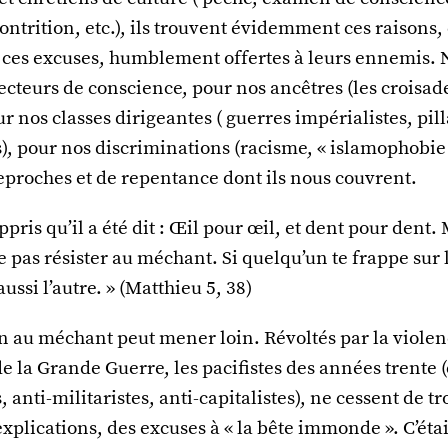
ontrition, etc.), ils trouvent évidemment ces raisons,
, ces excuses, humblement offertes à leurs ennemis.
ecteurs de conscience, pour nos ancêtres (les croisade
ur nos classes dirigeantes ( guerres impérialistes, pil
 pour nos discriminations (racisme, « islamophobie »
eproches et de repentance dont ils nous couvrent.
pris qu’il a été dit : Œil pour œil, et dent pour dent. 
e pas résister au méchant. Si quelqu’un te frappe sur l
ussi l’autre. » (Matthieu 5, 38)
n au méchant peut mener loin. Révoltés par la viole
de la Grande Guerre, les pacifistes des années trente 
anti-militaristes, anti-capitalistes), ne cessent de t
explications, des excuses à « la bête immonde ». C’étai