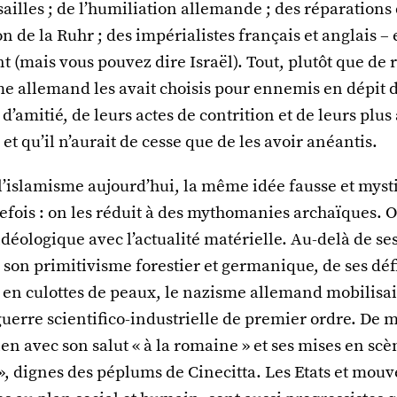
sailles ; de l’humiliation allemande ; des réparations 
n de la Ruhr ; des impérialistes français et anglais – e
 (mais vous pouvez dire Israël). Tout, plutôt que de 
e allemand les avait choisis pour ennemis en dépit d
 d’amitié, de leurs actes de contrition et de leurs plus
 et qu’il n’aurait de cesse que de les avoir anéantis.
 l’islamisme aujourd’hui, la même idée fausse et myst
efois : on les réduit à des mythomanies archaïques. 
éologique avec l’actualité matérielle. Au-delà de se
son primitivisme forestier et germanique, de ses déf
 en culottes de peaux, le nazisme allemand mobilisai
uerre scientifico-industrielle de premier ordre. De 
ien avec son salut « à la romaine » et ses mises en scè
», dignes des péplums de Cinecitta. Les Etats et mou