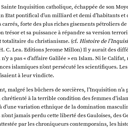
 Sainte Inquisition catholique, échappée de son Moy
n Etat pontifical d’un milliard et demi d’habitants et
 carrés, forte des plus riches gisements pétroliers de 
 trésor et sa puissance à répandre sa version terrori
 totalitaire du christianisme. (cf.
Histoire de l’Inquis
 H. C. Lea. Editions Jerome Millon) Il y aurait des dif
n’y a pas « d’affaire Galilée » en Islam. Ni le Califat, 
nces islamiques n’ont persécuté les scientifiques. Les 
isaient à leur vindicte.
t, malgré les bûchers de sorcières, l’Inquisition n’a p
chrétienté à la terrible condition des femmes d’isla
l là d’une variation ethnique de la domination masculi
n’ont jamais perdu cette liberté des Gauloises, des 
attestée par les chroniqueurs contemporains, les histo