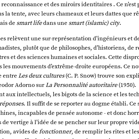
 reconnaissance et des miroirs identitaires . Ce n’est 
us la tente, avec leurs chameaux et leurs dattes que r
mais de
smart life
dans une
smart (islamic) city
.
es relèvent une sur-représentation d’ingénieurs et d
hadistes, plutôt que de philosophes, d’historiens, de 
ttres et des sciences humaines et sociales. Cette dispr
s les mouvements d’extrême-droite européens. Ce no
e entre
Les deux cultures
(C. P. Snow) trouve son expl
heodor Adorno sur
La Personnalité autoritaire
(1950).
 aux intellectuels, les bigots de la science et les te
 réponses
. Il suffit de se reporter au dogme établi. Ce
nes, incapables de pensée autonome - et donc horri
s de vertige à l’idée de se pencher sur leur propre vid
ion, avides de
fonctionner
, de remplir les rites et l