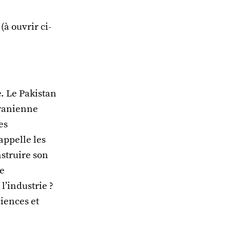
à ouvrir ci-
. Le Pakistan
iranienne
es
appelle les
nstruire son
ie
l’industrie ?
ciences et