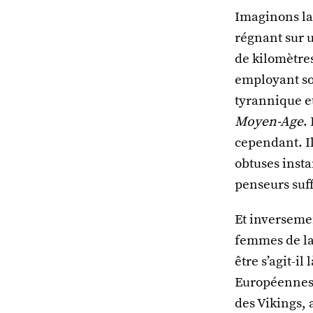
Imaginons la
régnant sur u
de kilomètres
employant son
tyrannique et
Moyen-Age
.
cependant. Il 
obtuses insta
penseurs suff
Et inversemen
femmes de la 
être s’agit-i
Européennes 
des Vikings, 