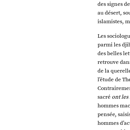
des signes de
au désert, so
islamistes, 
Les sociologu
parmi les dji
des belles le
retrouve dan
de la querell
l’étude de T
Contrairement
sacré
ont les
hommes machi
pensée, saisi
hommes d’act