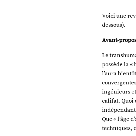
Voici une rev
dessous).
Avant-propo
Le transhuma
possède la «
l’aura bientô
convergentes 
ingénieurs et
califat. Quoi
indépendante 
Que « l’âge d
techniques, 