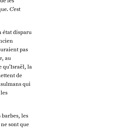
ue les
ue. C’est
 état disparu
Ancien
auraient pas
e, au
e qu’Israël, la
ettent de
musulmans qui
 les
s barbes, les
 ne sont que