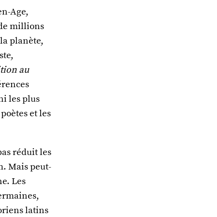
en-Age,
 de millions
la planète,
ste,
ition au
férences
ni les plus
poètes et les
as réduit les
m. Mais peut-
ne. Les
Germaines,
riens latins