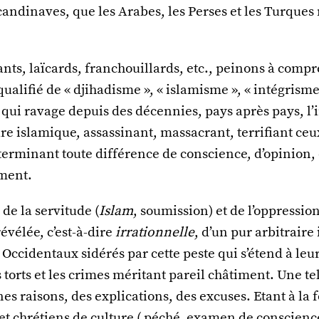
scandinaves, que les Arabes, les Perses et les Turques 
ts, laïcards, franchouillards, etc., peinons à compr
alifié de « djihadisme », « islamisme », « intégrism
qui ravage depuis des décennies, pays après pays, 
re islamique, assassinant, massacrant, terrifiant ceux
xterminant toute différence de conscience, d’opinion,
ment.
de la servitude (
Islam
, soumission) et de l’oppressio
révélée, c’est-à-dire
irrationnelle
, d’un pur arbitraire
 Occidentaux sidérés par cette peste qui s’étend à leu
 torts et les crimes méritant pareil châtiment. Une tel
es raisons, des explications, des excuses. Etant à la f
 et chrétiens de culture ( péché, examen de conscienc