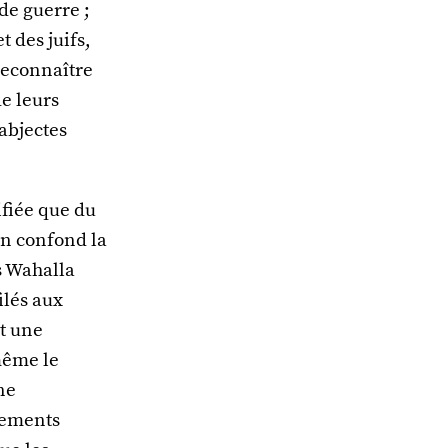
de guerre ;
t des juifs,
reconnaître
e leurs
 abjectes
ifiée que du
On confond la
s Wahalla
ilés aux
t une
même le
ne
vements