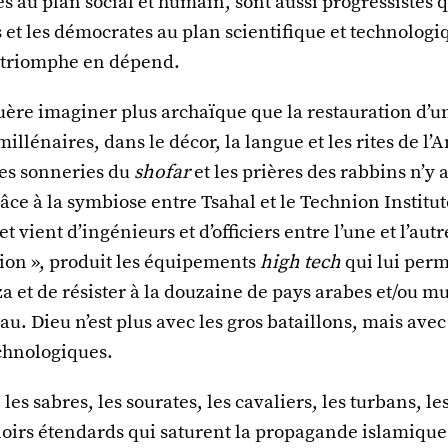
s au plan social et humain, sont aussi progressistes q
t les démocrates au plan scientifique et technologiq
 triomphe en dépend.
ère imaginer plus archaïque que la restauration d’un
illénaires, dans le décor, la langue et les rites de l’
es sonneries du
shofar
et les prières des rabbins n’y 
grâce à la symbiose entre Tsahal et le Technion Institut
t vient d’ingénieurs et d’officiers entre l’une et l’autr
tion », produit les équipements
high tech
qui lui perm
a et de résister à la douzaine de pays arabes et/ou 
au. Dieu n’est plus avec les gros bataillons, mais avec
echnologiques.
les sabres, les sourates, les cavaliers, les turbans, le
 noirs étendards qui saturent la propagande islamique