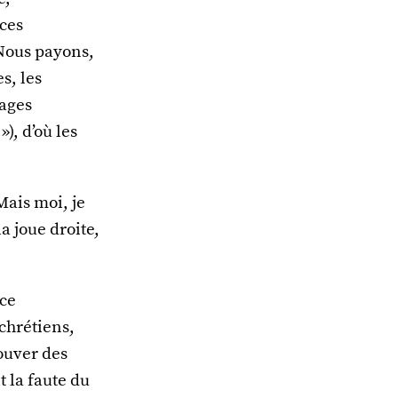
 ces
 Nous payons,
s, les
lages
), d’où les
Mais moi, je
a joue droite,
nce
(chrétiens,
rouver des
t la faute du