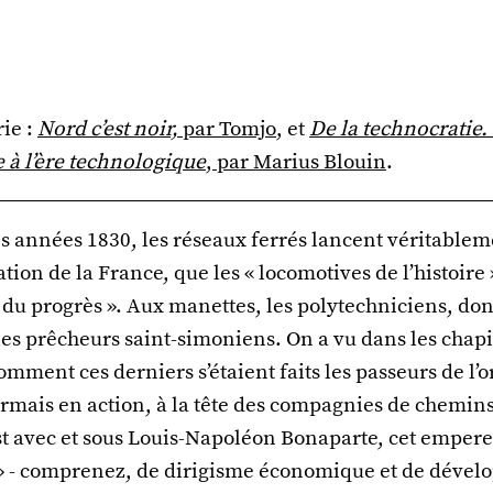
rie :
Nord c’est noir,
par Tomjo
, et
De la technocratie. 
 à l’ère technologique
, par Marius Blouin
.
s années 1830, les réseaux ferrés lancent véritablem
sation de la France, que les « locomotives de l’histoir
ls du progrès ». Aux manettes, les polytechniciens, don
les prêcheurs saint-simoniens. On a vu dans les chapi
mment ces derniers s’étaient faits les passeurs de l’
ormais en action, à la tête des compagnies de chemins
est avec et sous Louis-Napoléon Bonaparte, cet emper
 » - comprenez, de dirigisme économique et de déve