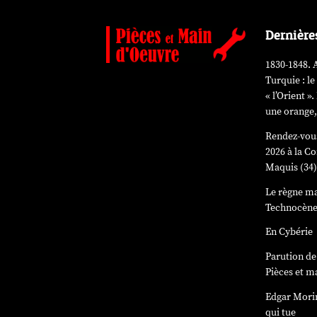
Dernière
1830-1848. A
Turquie : le
« l’Orient 
une orange,
Rendez-vous
2026 à la 
Maquis (34
Le règne ma
Technocèn
En Cybérie
Parution d
Pièces et m
Edgar Mori
qui tue