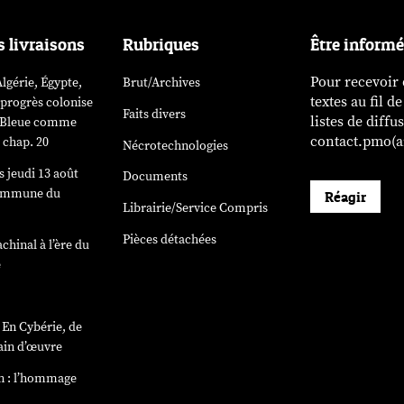
s livraisons
Rubriques
Être inform
Pour recevoir
lgérie, Égypte,
Brut/Archives
textes au fil d
 progrès colonise
Faits divers
listes de diffu
». Bleue comme
contact.pmo(ar
 chap. 20
Nécrotechnologies
 jeudi 13 août
Documents
Commune du
Réagir
Librairie/Service Compris
)
Pièces détachées
chinal à l’ère du
e
e
En Cybérie
, de
ain d’œuvre
n : l’hommage