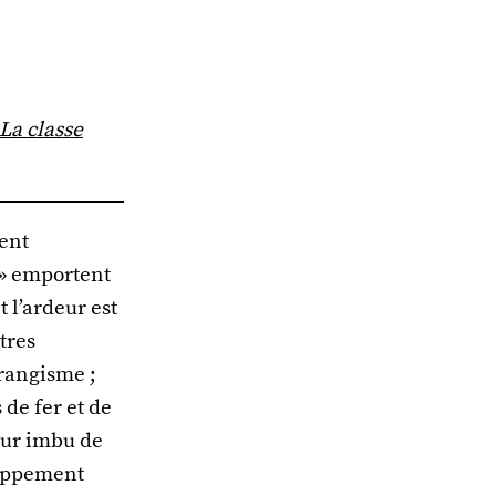
La classe
ent
e » emportent
t l’ardeur est
tres
orangisme ;
 de fer et de
eur imbu de
loppement