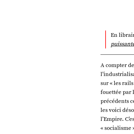
En librai
puissante
A compter de
l’industriali
sur « les rai
fouettée par 
précédents co
les voici dés
l’Empire. C’
« socialisme