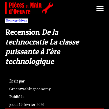
Brut/Archives
Faits divers
Nécrotechnologies
Documents
Librairie/Service Compris
Pièces détachées
Brut/Archives
Recension
De la
technocratie La classe
puissante à l’ère
technologique
Écrit par
Greenwashingeconomy
Publié le
jeudi 19 février 2026