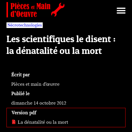
Brut/Archives
Faits divers
Nécrotechnologies
Documents
Librairie/Service Compris
Pièces détachées
Nécrotechnologies
Les scientifiques le disent :
la dénatalité ou la mort
Écrit par
Pièces et main d’œuvre
Publié le
dimanche 14 octobre 2012
Version pdf
La dénatalité ou la mort