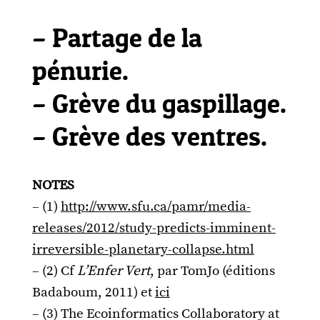
–
Partage de la
pénurie.
–
Grève du gaspillage.
–
Grève des ventres.
NOTES
–
(1)
http://www.sfu.ca/pamr/media-
releases/2012/study-predicts-imminent-
irreversible-planetary-collapse.html
–
(2) Cf
L’Enfer Vert
, par TomJo (éditions
Badaboum, 2011) et
ici
–
(3) The Ecoinformatics Collaboratory at