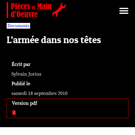
Brut/Archives
Faits divers
Nécrotechnologies
Documents
Librairie/Service Compris
Pièces détachées
Documents
L’armée dans nos têtes
Écrit par
Sylvain Jorioz
Publié le
samedi 18 septembre 2010
Version pdf